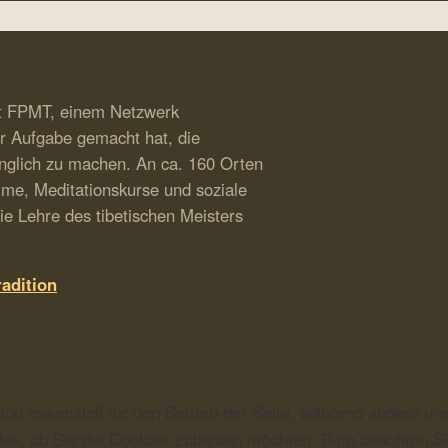
mit FPMT, einem Netzwerk
ur Aufgabe gemacht hat, die
nglich zu machen. An ca. 160 Orten
me, Meditationskurse und soziale
e Lehre des tibetischen Meisters
adition
ind essenziell für den Betrieb der Seite, während andere un
en, ob Sie die Cookies zulassen möchten. Bitte beachten Si