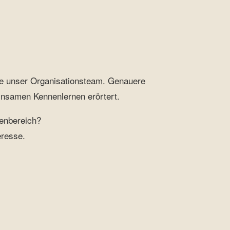
tze unser Organisationsteam. Genauere
insamen Kennenlernen erörtert.
enbereich?
eresse.