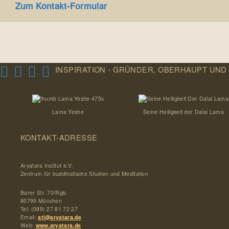
Zum Kontakt-Formular
INSPIRATION - GRÜNDER, OBERHAUPT UND
Lama Yeshe
Seine Heiligkeit der Dalai Lama
KONTAKT-ADRESSE
Aryatara Institut e.V.
Zentrum für buddhistische Studien und Meditation
Barer Str. 70/Rgb.
80799 München
Tel: (089) 27 81 72 27
Email:
ati@aryatara.de
Web:
www.aryatara.de