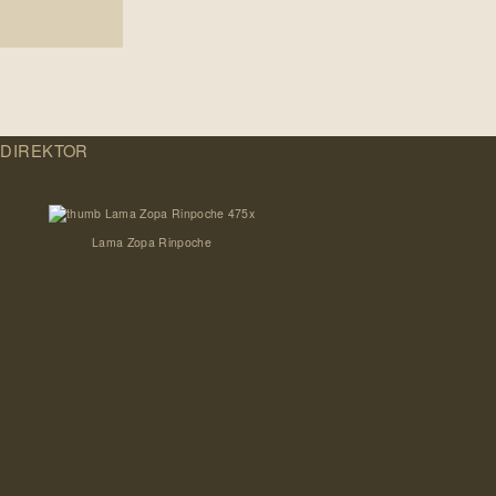
 DIREKTOR
Lama Zopa Rinpoche