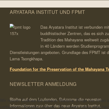
ARYATARA INSTITUT UND FPMT
Das Aryatara Institut ist verbunden 
buddhistischer Zentren, das es sich z
Tradition des Mahayana weltweit zugä
in 40 Ländern werden Studienprogram
Dienstleistungen angeboten. Grundlage des FPMT ist di
Lama Tsongkhapa.
Foundation for the Preservation of the Mahayana Tr
NEWSLETTER ANMELDUNG
Bleibe auf dem Laufenden. Bekomme die neuesten
Wir nutzen Cookies auf unserer Website. Einige von ihnen s
Informationen zum über das neue Aryatara Institut.
verbessern (Tracking Cookies). Sie können selbst entscheid